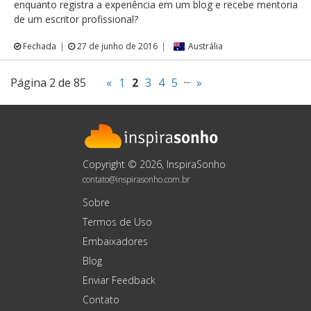
enquanto registra a experiência em um blog e recebe mentoria
de um escritor profissional?
Fechada
27 de junho de 2016
Austrália
Página 2 de 85
«
1
2
3
4
5
···
»
Copyright © 2026, InspiraSonho
contato@inspirasonho.com.br
Sobre
Termos de Uso
Embaixadores
Blog
Enviar Feedback
Contato