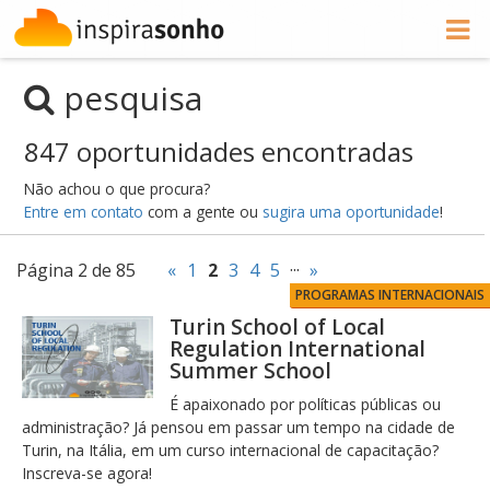
pesquisa
847 oportunidades encontradas
Não achou o que procura?
Entre em contato
com a gente ou
sugira uma oportunidade
!
Página 2 de 85
«
1
2
3
4
5
···
»
PROGRAMAS INTERNACIONAIS
Turin School of Local
Regulation International
Summer School
É apaixonado por políticas públicas ou
administração? Já pensou em passar um tempo na cidade de
Turin, na Itália, em um curso internacional de capacitação?
Inscreva-se agora!