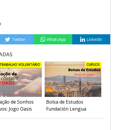
o
Twitter
WhatsApp
LinkedIn
ADAS
TRABALHO VOLUNTÁRIO
CURSOS
zação de Sonhos
Bolsa de Estudos
vos: Jogo Oasis
Fundación Lengua