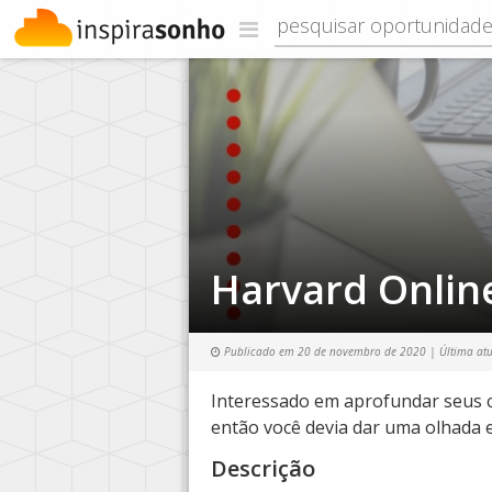
Harvard Onlin
Publicado em
20 de novembro de 2020
| Última at
Interessado em aprofundar seus c
então você devia dar uma olhada 
Descrição