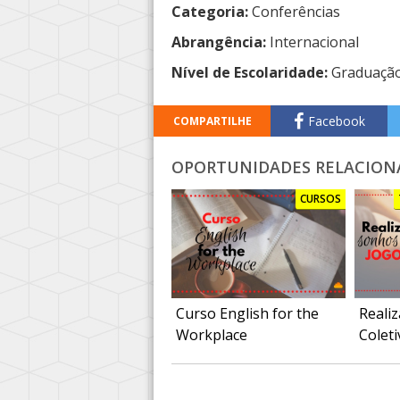
Categoria:
Conferências
Abrangência:
Internacional
Nível de Escolaridade:
Graduaçã
Facebook
COMPARTILHE
OPORTUNIDADES RELACION
CURSOS
Curso English for the
Reali
Workplace
Coleti