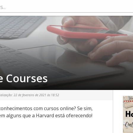
e Courses
ualização:
22 de fevereiro de 2021 às 18:52
onhecimentos com cursos online? Se sim,
em alguns que a Harvard está oferecendo!